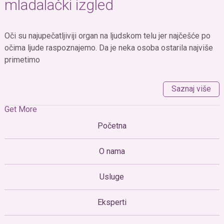
mladalački izgled
Oči su najupečatljiviji organ na ljudskom telu jer najčešće po
očima ljude raspoznajemo. Da je neka osoba ostarila najviše
primetimo
Saznaj više
Get More
Početna
O nama
Usluge
Eksperti