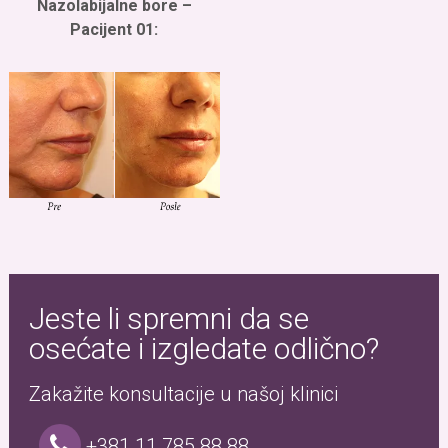
Nazolabijalne bore –
Pacijent 01:
Jeste li spremni da se
osećate i izgledate odlično?
Zakažite konsultacije u našoj klinici
+381 11 785 88 88