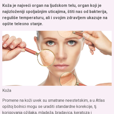
Koža je najveći organ na ljudskom telu, organ koji je
najizloženiji spoljašnjim uticajima, štiti nas od bakterija,
reguliše temperaturu, ali i svojim zdravljem ukazuje na
opšte telesno stanje.
Koža
Promene na koži uvek su smatrane neestetskim, a u Atlas
opštoj bolnici mogu se uraditi standardne korekcije, tj.
korigovanja ožiljaka, mladeža, bradavica, keratoza i