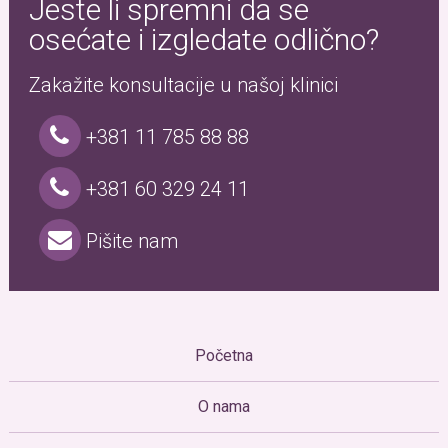
Jeste li spremni da se
osećate i izgledate odlično?
Zakažite konsultacije u našoj klinici
+381 11 785 88 88
+381 60 329 24 11
Pišite nam
Početna
O nama