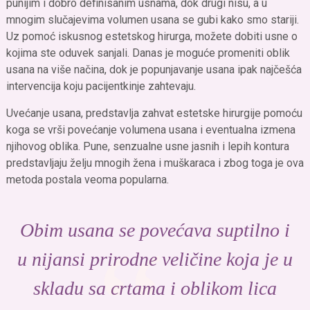
punijim i dobro definisanim usnama, dok drugi nisu, a u
mnogim slučajevima volumen usana se gubi kako smo stariji.
Uz pomoć iskusnog estetskog hirurga, možete dobiti usne o
kojima ste oduvek sanjali. Danas je moguće promeniti oblik
usana na više načina, dok je popunjavanje usana ipak najčešća
intervencija koju pacijentkinje zahtevaju.
Uvećanje usana, predstavlja zahvat estetske hirurgije pomoću
koga se vrši povećanje volumena usana i eventualna izmena
njihovog oblika. Pune, senzualne usne jasnih i lepih kontura
predstavljaju želju mnogih žena i muškaraca i zbog toga je ova
metoda postala veoma popularna.
Obim usana se povećava suptilno i
u nijansi prirodne veličine koja je u
skladu sa crtama i oblikom lica