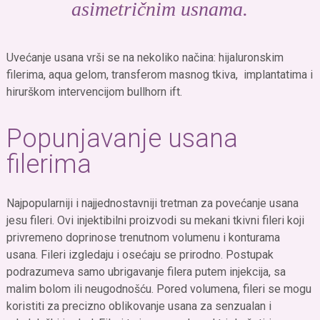
asimetričnim usnama.
Uvećanje usana vrši se na nekoliko načina: hijaluronskim
filerima, aqua gelom, transferom masnog tkiva, implantatima i
hirurškom intervencijom bullhorn ift.
Popunjavanje usana
filerima
Najpopularniji i najjednostavniji tretman za povećanje usana
jesu fileri. Ovi injektibilni proizvodi su mekani tkivni fileri koji
privremeno doprinose trenutnom volumenu i konturama
usana. Fileri izgledaju i osećaju se prirodno. Postupak
podrazumeva samo ubrigavanje filera putem injekcija, sa
malim bolom ili neugodnošću. Pored volumena, fileri se mogu
koristiti za precizno oblikovanje usana za senzualan i