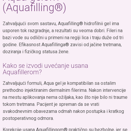
(Aquafilling®)
Zahvaljujući svom sastavu, Aquafilling® hidrofilnii gel ima
usporen tok razgradnje, a rezultati su veoma dobri. Fileri na
bazi vode su odlični u primeni na regiji lica i traju duže od tri
godine. Efikasnost Aquafillinga® zavisi od jačine tretmana,
doziranja i fizičkog statusa žene.
Kako se izvodi uvećanje usana
Aquafillerom?
Zahvaljujući formuli, Aqua gel je kompatibilan sa ostalim
prethodno injektiranim dermalnim filerima. Nakon intervencije
na mestu aplikovanja nema ožiljaka, kao što nije bilo ni traume
tokom tretmana. Pacijent je spreman da se vrati
svakodnevnim obavezama odmah nakon postupka i kratkog
postoperativnog odmora.
Korekcije usana Aquafillingom® praktično su bezbolne, jer se