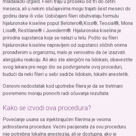
mladalački izgled. Fileri traju u proseku od tri do četiri
meseca, ali u nekim slučajevima mogu trajati šest meseci do
godinu dana ili više. Uobičajeni fileri obuhvataju formulu
hijaluronske kiseline poput Belotero®,Kiss®, Teosial®, Mona
Lisa®, Restilane® i Juvederm®. Hijaluronska kiselina je
prirodna supstanca koja se nalazi u telu. Pošto su fileri
hijaluronske kiseline napravljeni od supstanci sličnih onima
pronađenim u organizmu, malo je verovatno da će izazvati
alergijsku reakciju. Ali ako ste alergični na lidokain, obavestite
svog lekara pre nego što se podvrgenete ovoj proceduri,
budući da neki fileri u sebi sadrže lidokain, lokalni anestetik.
Osnovni nedostatak kod upotrebe filera je da se tretmani
povremeno moraju ponoviti radi očuvanja rezultata.
Kako se izvodi ova procedura?
Povećanje usana sa injektirajućim filerima je veoma
jednostavna procedura. Većini pacijenata za ovu proceduru
nije potrebna lokalna anestezija, ali je dostupna, ako je