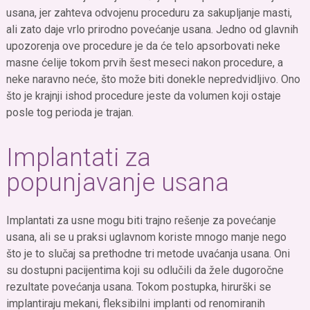
usana, jer zahteva odvojenu proceduru za sakupljanje masti,
ali zato daje vrlo prirodno povećanje usana. Jedno od glavnih
upozorenja ove procedure je da će telo apsorbovati neke
masne ćelije tokom prvih šest meseci nakon procedure, a
neke naravno neće, što može biti donekle nepredvidljivo. Ono
što je krajnji ishod procedure jeste da volumen koji ostaje
posle tog perioda je trajan.
Implantati za
popunjavanje usana
Implantati za usne mogu biti trajno rešenje za povećanje
usana, ali se u praksi uglavnom koriste mnogo manje nego
što je to slučaj sa prethodne tri metode uvaćanja usana. Oni
su dostupni pacijentima koji su odlučili da žele dugoročne
rezultate povećanja usana. Tokom postupka, hirurški se
implantiraju mekani, fleksibilni implanti od renomiranih