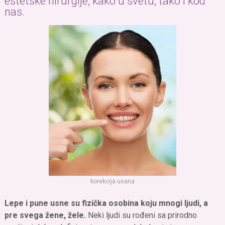
estetske hirurgije, kako u svetu, tako i kod
nas.
korekcija usana
Lepe i pune usne su fizička osobina koju mnogi ljudi, a
pre svega žene, žele.
Neki ljudi su rođeni sa prirodno