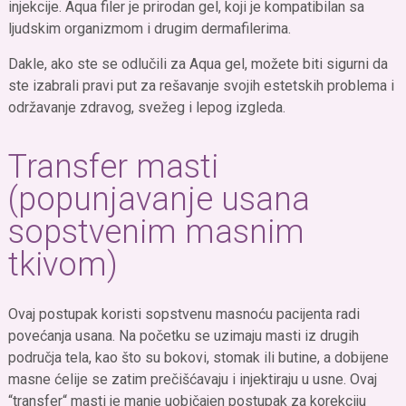
injekcije. Aqua filer je prirodan gel, koji je kompatibilan sa
ljudskim organizmom i drugim dermafilerima.
Dakle, ako ste se odlučili za Aqua gel, možete biti sigurni da
ste izabrali pravi put za rešavanje svojih estetskih problema i
održavanje zdravog, svežeg i lepog izgleda.
Transfer masti
(popunjavanje usana
sopstvenim masnim
tkivom)
Ovaj postupak koristi sopstvenu masnoću pacijenta radi
povećanja usana. Na početku se uzimaju masti iz drugih
područja tela, kao što su bokovi, stomak ili butine, a dobijene
masne ćelije se zatim prečišćavaju i injektiraju u usne. Ovaj
“transfer“ masti je manje uobičajen postupak za korekciju