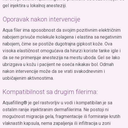
gel injektira u lokalnoj anesteziji.
Oporavak nakon intervencije
Aqua filer ima sposobnost da svojim pozitivnim električnim
nabojem privuče molekule kolagena i elastina sa negativnim
nabojem, čime se postiže dugotrajna gipkost kože. Ova
visoka elastičnost omogućava da hirurzi koriste tanke igle i
da se ne primenjuje anestezija na mestu uboda. Gel se lako
ubrizgava u kožu i pacijent ne oseća nikakav bol. Odmah
nakon intervencije može da se vrati svakodnevnim i
uobičajenim aktivnostima.
Kompatibilnost sa drugim filerima:
Aquafilling® je gel rastvorljiv u vodi i kompatibilan je sa
ostalim ranije injektiranim dermafilerima. Ne postoji ni
mogućnost migracija gela, fragmentacije ili formiranje krutih
vlaknastih kapsula, nema zapaljenja ili infiltracija u zoni