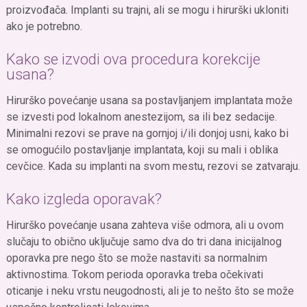
proizvođača. Implanti su trajni, ali se mogu i hirurški ukloniti
ako je potrebno.
Kako se izvodi ova procedura korekcije
usana?
Hirurško povećanje usana sa postavljanjem implantata može
se izvesti pod lokalnom anestezijom, sa ili bez sedacije.
Minimalni rezovi se prave na gornjoj i/ili donjoj usni, kako bi
se omogućilo postavljanje implantata, koji su mali i oblika
cevčice. Kada su implanti na svom mestu, rezovi se zatvaraju.
Kako izgleda oporavak?
Hirurško povećanje usana zahteva više odmora, ali u ovom
slučaju to obično uključuje samo dva do tri dana inicijalnog
oporavka pre nego što se može nastaviti sa normalnim
aktivnostima. Tokom perioda oporavka treba očekivati
oticanje i neku vrstu neugodnosti, ali je to nešto što se može