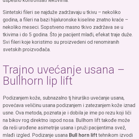
uspešno kontrolisati lekovima.
Sintetski fileri se najduže zadržavaju u tkivu – nekoliko
godina, a fileri na bazi hijaluronske kiseline znatno kraće –
nekoliko meseci. Sopstveno masno tkivo zadržava se u
tkivima i do 5 godina. Što je pacijent mlađi, efekat traje duže.
Svi fileri koje koristimo su proizvedeni od renomiranih
svetskih proizvođača.
Trajno uvećanje usana –
Bullhorn lip lift
Podizanjem kože, subnazalno tj hirurško uvećanje usana,
povećava veličinu usana podizanjem i zatezanjem kože iznad
usne. Ova metoda, poznata je i dobila je ime po rezu koji liči
na bikov rog direktno ispod nosa. Bullhorn lift takođe može
da reši urođene asimetrije usana i pruži pacijentima svež,
mlađi izgled. Podizanje usana
Bull horn lift
tehnikom izvodi