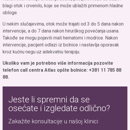
blagi otok i crvenilo, koje se može ublažiti primenom hladne
obloge.
U nekim slučajevima, otok može trajati od 3 do 5 dana nakon
intervencije, a do 7 dana nakon hirurškog povećanja usana.
Takođe se mogu pojaviti mali hematomi i modrice. Nakon
intervencije, pacijent odlazi iz bolnice i nastavlja oporavak
kroz kućnu negu uz adekvatnu terapiju.
Ukoliko vam je potrebno više informacija pozovite
telefon call centra Atlas opšte bolnice: +381 11 785 88
88.
Jeste li spremni da se
osećate i izgledate odlično?
Zakažite konsultacije u našoj klinici