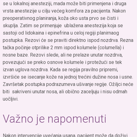
se u lokalnoj anesteziji, mada može biti primenjena i druga
vrsta anestezije u cilju većeg komfora za pacijenta. Nakon
preoperativnog planiranja, koža oko usta prvo se čisti i
skuplja. Zatim se primenjuje ublažena anestezija koja se
sastoji od lidokaina i epinefrina u celoj regiji planirnaog
postupka. Rezovi će se praviti direktno ispod nozdrva. Rezna
tačka počinje otprilike 2 mm ispod kolumele (columella) i
nosne baze. Rezovi slede, ali ne prelaze unutar nozdrva,
povezujući se preko osnove kolumele i protežući se tek
izvan uglova nozdrva. Kada se regija pravilno pripremi,
izvršiće se isecanje kože na jednoj trećini dužine nosa i usne.
Završetak postupka podrazumeva ušivanje regije. Ožiljci neće
biti sakriveni unutar nosa, ali obično zaceljuju i nisu odmah
uočljivi.
Važno je napomenuti
Nakon intervencije uvećanja usana, pacijent može da doživi