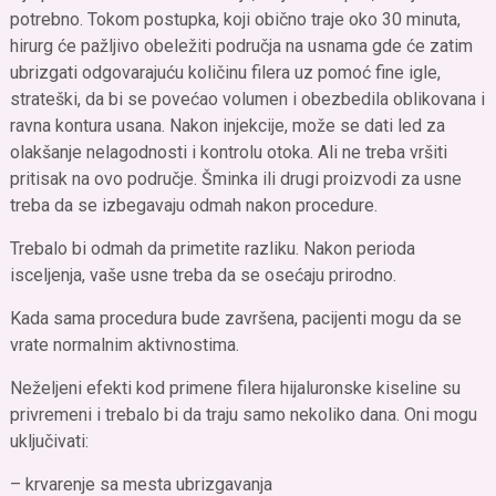
potrebno. Tokom postupka, koji obično traje oko 30 minuta,
hirurg će pažljivo obeležiti područja na usnama gde će zatim
ubrizgati odgovarajuću količinu filera uz pomoć fine igle,
strateški, da bi se povećao volumen i obezbedila oblikovana i
ravna kontura usana. Nakon injekcije, može se dati led za
olakšanje nelagodnosti i kontrolu otoka. Ali ne treba vršiti
pritisak na ovo područje. Šminka ili drugi proizvodi za usne
treba da se izbegavaju odmah nakon procedure.
Trebalo bi odmah da primetite razliku. Nakon perioda
isceljenja, vaše usne treba da se osećaju prirodno.
Kada sama procedura bude završena, pacijenti mogu da se
vrate normalnim aktivnostima.
Neželjeni efekti kod primene filera hijaluronske kiseline su
privremeni i trebalo bi da traju samo nekoliko dana. Oni mogu
uključivati:
– krvarenje sa mesta ubrizgavanja