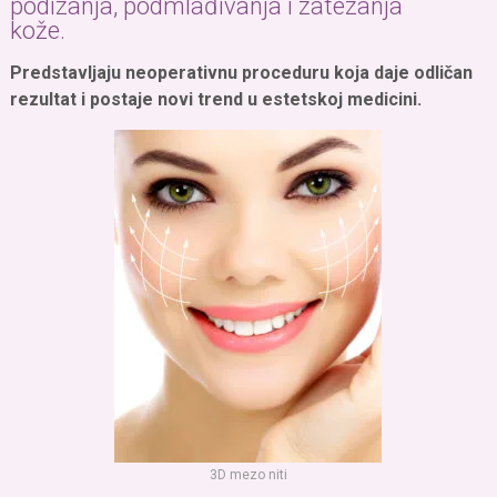
podizanja, podmlađivanja i zatezanja
kože.
Predstavljaju neoperativnu proceduru koja daje odličan
rezultat i postaje novi trend u estetskoj medicini.
3D mezo niti