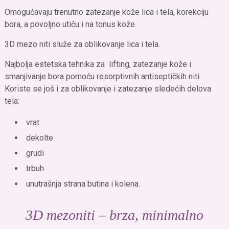
Omogućavaju trenutno zatezanje kože lica i tela, korekciju
bora, a povoljno utiču i na tonus kože.
3D mezo niti služe za oblikovanje lica i tela.
Najbolja estetska tehnika za lifting, zatezanje kože i
smanjivanje bora pomoću resorptivnih antiseptičkih niti.
Koriste se još i za oblikovanje i zatezanje sledećih delova
tela:
vrat
dekolte
grudi
trbuh
unutrašnja strana butina i kolena.
3D mezoniti – brza, minimalno