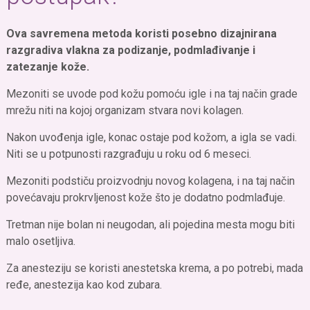
Ova savremena metoda koristi posebno dizajnirana
razgradiva vlakna za podizanje, podmlađivanje i
zatezanje kože.
Mezoniti se uvode pod kožu pomoću igle i na taj način grade
mrežu niti na kojoj organizam stvara novi kolagen.
Nakon uvođenja igle, konac ostaje pod kožom, a igla se vadi.
Niti se u potpunosti razgrađuju u roku od 6 meseci.
Mezoniti podstiču proizvodnju novog kolagena, i na taj način
povećavaju prokrvljenost kože što je dodatno podmlađuje.
Tretman nije bolan ni neugodan, ali pojedina mesta mogu biti
malo osetljiva.
Za anesteziju se koristi anestetska krema, a po potrebi, mada
ređe, anestezija kao kod zubara.