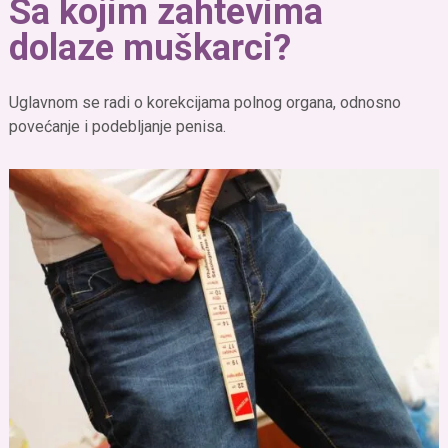
Sa kojim zahtevima
dolaze muškarci?
Uglavnom se radi o korekcijama polnog organa, odnosno
povećanje i podebljanje penisa.