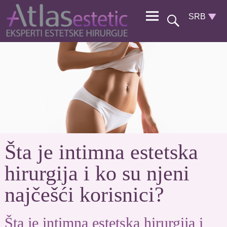
Šta je intimna estetska
hirurgija i ko su njeni
najčešći korisnici?
Šta je intimna estetska hirurgija i