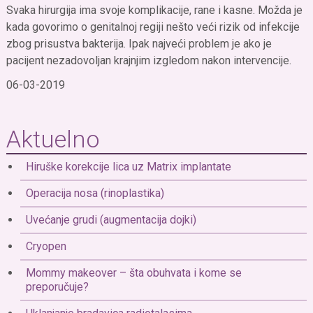
Svaka hirurgija ima svoje komplikacije, rane i kasne. Možda je
kada govorimo o genitalnoj regiji nešto veći rizik od infekcije
zbog prisustva bakterija. Ipak najveći problem je ako je
pacijent nezadovoljan krajnjim izgledom nakon intervencije.
06-03-2019
Aktuelno
Hiruške korekcije lica uz Matrix implantate
Operacija nosa (rinoplastika)
Uvećanje grudi (augmentacija dojki)
Cryopen
Mommy makeover – šta obuhvata i kome se
preporučuje?