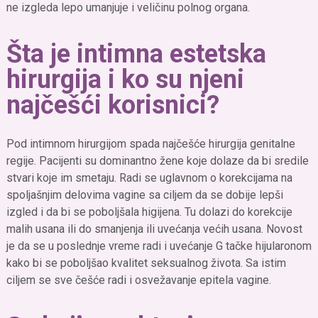
ne izgleda lepo umanjuje i veličinu polnog organa.
Šta je intimna estetska
hirurgija i ko su njeni
najčešći korisnici?
Pod intimnom hirurgijom spada najčešće hirurgija genitalne
regije. Pacijenti su dominantno žene koje dolaze da bi sredile
stvari koje im smetaju. Radi se uglavnom o korekcijama na
spoljašnjim delovima vagine sa ciljem da se dobije lepši
izgled i da bi se poboljšala higijena. Tu dolazi do korekcije
malih usana ili do smanjenja ili uvećanja većih usana. Novost
je da se u poslednje vreme radi i uvećanje G tačke hijularonom
kako bi se poboljšao kvalitet seksualnog života. Sa istim
ciljem se sve češće radi i osvežavanje epitela vagine.