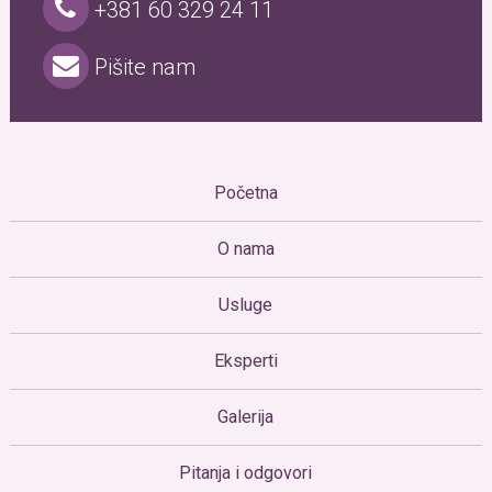
+381 60 329 24 11
Pišite nam
Početna
O nama
Usluge
Eksperti
Galerija
Pitanja i odgovori