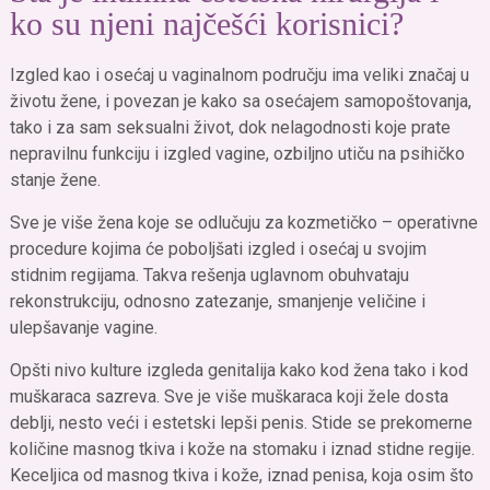
ko su njeni najčešći korisnici?
Izgled kao i osećaj u vaginalnom području ima veliki značaj u
životu žene, i povezan je kako sa osećajem samopoštovanja,
tako i za sam seksualni život, dok nelagodnosti koje prate
nepravilnu funkciju i izgled vagine, ozbiljno utiču na psihičko
stanje žene.
Sve je više žena koje se odlučuju za kozmetičko – operativne
procedure kojima će poboljšati izgled i osećaj u svojim
stidnim regijama. Takva rešenja uglavnom obuhvataju
rekonstrukciju, odnosno zatezanje, smanjenje veličine i
ulepšavanje vagine.
Opšti nivo kulture izgleda genitalija kako kod žena tako i kod
muškaraca sazreva. Sve je više muškaraca koji žele dosta
deblji, nesto veći i estetski lepši penis. Stide se prekomerne
količine masnog tkiva i kože na stomaku i iznad stidne regije.
Keceljica od masnog tkiva i kože, iznad penisa, koja osim što