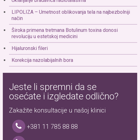
Uklanjanje bradavica radiotalasima
LIPOLIZA – Umetnost oblikovanja tela na najbezbolniji
način
Široka primena tretmana Botulinum toxina donosi
revoluciju u estetskoj medicini
Hijaluronski fileri
Korekcija nazolabijalnih bora
Jeste li spremni da se
osećate i izgledate odlično?
Zakažite konsultacije u našoj klinici
+381 11 785 88 88