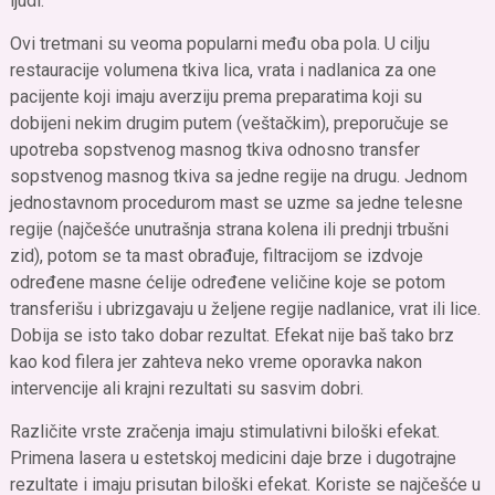
ljudi.
Ovi tretmani su veoma popularni među oba pola. U cilju
restauracije volumena tkiva lica, vrata i nadlanica za one
pacijente koji imaju averziju prema preparatima koji su
dobijeni nekim drugim putem (veštačkim), preporučuje se
upotreba sopstvenog masnog tkiva odnosno transfer
sopstvenog masnog tkiva sa jedne regije na drugu. Jednom
jednostavnom procedurom mast se uzme sa jedne telesne
regije (najčešće unutrašnja strana kolena ili prednji trbušni
zid), potom se ta mast obrađuje, filtracijom se izdvoje
određene masne ćelije određene veličine koje se potom
transferišu i ubrizgavaju u željene regije nadlanice, vrat ili lice.
Dobija se isto tako dobar rezultat. Efekat nije baš tako brz
kao kod filera jer zahteva neko vreme oporavka nakon
intervencije ali krajni rezultati su sasvim dobri.
Različite vrste zračenja imaju stimulativni biloški efekat.
Primena lasera u estetskoj medicini daje brze i dugotrajne
rezultate i imaju prisutan biloški efekat. Koriste se najčešće u