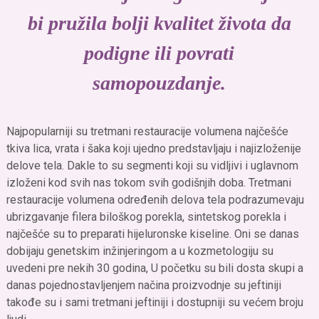
bi pružila bolji kvalitet života da
podigne ili povrati
samopouzdanje.
Najpopularniji su tretmani restauracije volumena najčešće
tkiva lica, vrata i šaka koji ujedno predstavljaju i najizloženije
delove tela. Dakle to su segmenti koji su vidljivi i uglavnom
izloženi kod svih nas tokom svih godišnjih doba. Tretmani
restauracije volumena određenih delova tela podrazumevaju
ubrizgavanje filera biloškog porekla, sintetskog porekla i
najčešće su to preparati hijeluronske kiseline. Oni se danas
dobijaju genetskim inžinjeringom a u kozmetologiju su
uvedeni pre nekih 30 godina, U početku su bili dosta skupi a
danas pojednostavljenjem načina proizvodnje su jeftiniji
takođe su i sami tretmani jeftiniji i dostupniji su većem broju