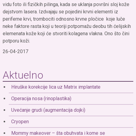
vidu foto ili fizičkih pilinga, kada se uklanja površni sloj kože
dejstvom lasera. Izdvajaju se pojedini krvni elementi iz
periferne krvi, trombociti odnosno krvne pločice koje luče
neke faktore rasta koji u teoriji potpomažu deobu tih ćelijskih
elemenata kože koji će stvoriti kolagena vlakna. Ono što čini
potporu koži.
26-04-2017
Aktuelno
Hiruške korekcije lica uz Matrix implantate
Operacija nosa (rinoplastika)
Uvećanje grudi (augmentacija dojki)
Cryopen
Mommy makeover – šta obuhvata i kome se