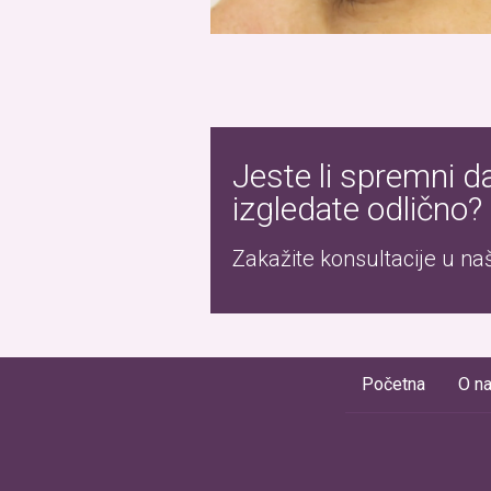
Jeste li spremni d
izgledate odlično?
Zakažite konsultacije u našo
Početna
O n