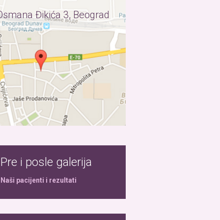
Osmana Đikića 3, Beograd
Pre i posle galerija
Naši pacijenti i rezultati