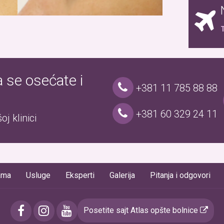
T
a se osećate i
+381 11 785 88 88
+381 60 329 24 11
j klinici
ama
Usluge
Eksperti
Galerija
Pitanja i odgovori
Posetite sajt Atlas opšte bolnice