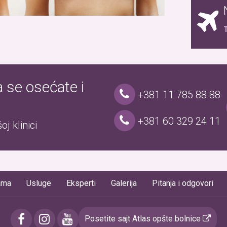
T
a se osećate i
+381 11 785 88 88
+381 60 329 24 11
j klinici
ama
Usluge
Eksperti
Galerija
Pitanja i odgovori
Posetite sajt Atlas opšte bolnice