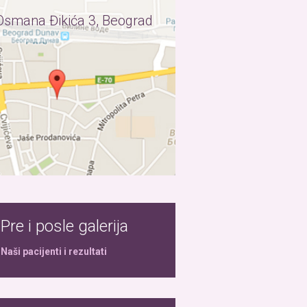
Osmana Đikića 3, Beograd
Pre i posle galerija
Naši pacijenti i rezultati