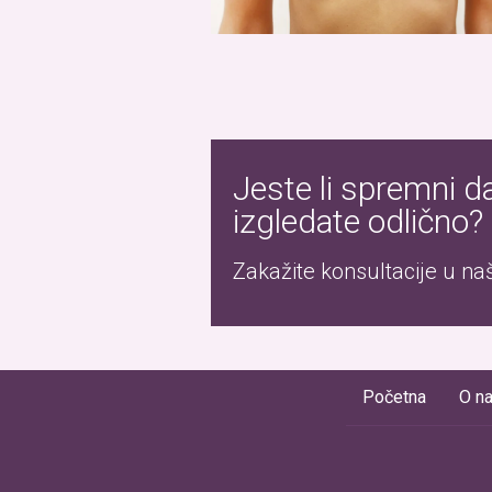
Jeste li spremni d
izgledate odlično?
Zakažite konsultacije u našo
Početna
O n