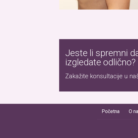
Jeste li spremni d
izgledate odlično?
Zakažite konsultacije u našo
Početna
O n