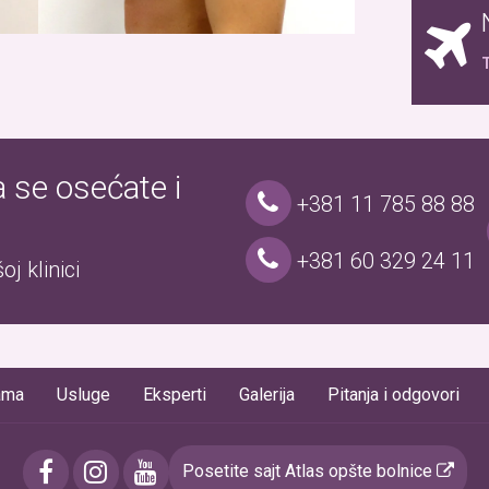
T
a se osećate i
+381 11 785 88 88
+381 60 329 24 11
j klinici
ama
Usluge
Eksperti
Galerija
Pitanja i odgovori
Posetite sajt Atlas opšte bolnice