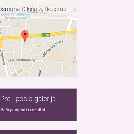
Osmana Đikića 3, Beograd
Pre i posle galerija
Naši pacijenti i rezultati