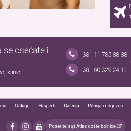
T
a se osećate i
+381 11 785 88 88
+381 60 329 24 11
j klinici
ama
Usluge
Eksperti
Galerija
Pitanja i odgovori
Posetite sajt Atlas opšte bolnice