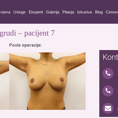
 nama
Usluge
Eksperti
Galerija
Pitanja
Iskustva
Blog
Cenov
grudi – pacijent 7
Posle operacije:
Kont