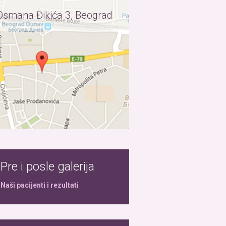
Osmana Đikića 3, Beograd
Pre i posle galerija
Naši pacijenti i rezultati