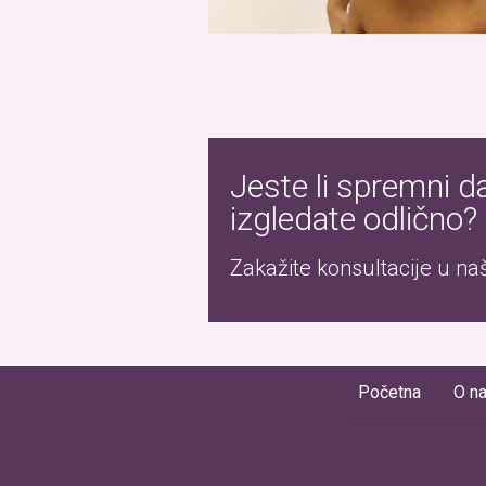
Jeste li spremni d
izgledate odlično?
Zakažite konsultacije u našo
Početna
O n