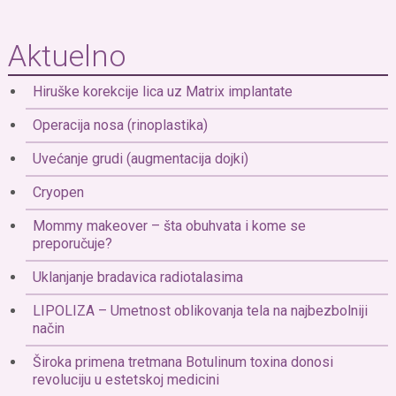
Aktuelno
Hiruške korekcije lica uz Matrix implantate
Operacija nosa (rinoplastika)
Uvećanje grudi (augmentacija dojki)
Cryopen
Mommy makeover – šta obuhvata i kome se
preporučuje?
Uklanjanje bradavica radiotalasima
LIPOLIZA – Umetnost oblikovanja tela na najbezbolniji
način
Široka primena tretmana Botulinum toxina donosi
revoluciju u estetskoj medicini