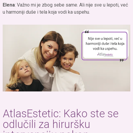
Elena
: Važno mi je zbog sebe same. Ali nije sve u lepoti, već
u harmoniji duše i tela koja vodi ka uspehu.
AtlasEstetic: Kako ste se
odlučili za hiruršku