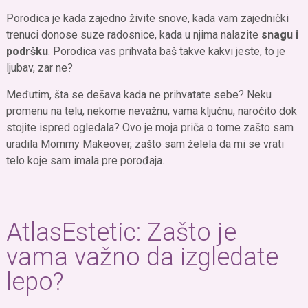
Porodica je kada zajedno živite snove, kada vam zajednički
trenuci donose suze radosnice, kada u njima nalazite
snagu i
podršku
. Porodica vas prihvata baš takve kakvi jeste, to je
ljubav, zar ne?
Međutim, šta se dešava kada ne prihvatate sebe? Neku
promenu na telu, nekome nevažnu, vama ključnu, naročito dok
stojite ispred ogledala? Ovo je moja priča o tome zašto sam
uradila Mommy Makeover, zašto sam želela da mi se vrati
telo koje sam imala pre porođaja.
AtlasEstetic: Zašto je
vama važno da izgledate
lepo?