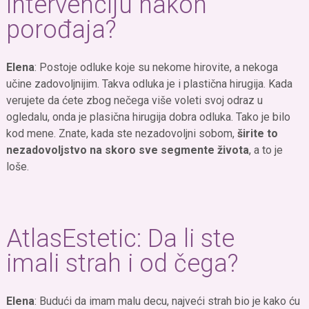
intervenciju
nakon
porođaja
?
Elena
: Postoje odluke koje su nekome hirovite, a nekoga
učine zadovoljnijim. Takva odluka je i plastična hirugija. Kada
verujete da ćete zbog nečega više voleti svoj odraz u
ogledalu, onda je plasična hirugija dobra odluka. Tako je bilo
kod mene. Znate, kada ste nezadovoljni sobom,
širite to
nezadovoljstvo na skoro sve segmente života
, a to je
loše.
AtlasEstetic: Da li ste
imali strah i od čega?
Elena
: Budući da imam malu decu, najveći strah bio je kako ću