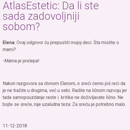
AtlasEstetic: Da li ste
sada zadovoljniji
sobom?
Elena
: Ovaj odgovor ću prepustiti mojoj deci. Šta mislite o
mami?
-Mama je prelepa!
Nakon razgovora sa divnom Elenom, o sreći ćemo još reći da
je ne tražite u drugima, već u sebi. Radite na ličnom razvoju jer
tada samopouzdanje raste i kritike ne doživljavate lično. Ne
bojte se sreće, nije uzaludna teza: Za sreću je potrebno malo.
11-12-2018