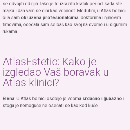
se odvojiti od njih. Iako je to izrazito kratak period, kada ste
majka i dan vam se čini kao večnost. Međutim, u Atlas bolnici
bila sam
okružena profesionalcima
, doktorima i njihovim
timovima, osećala sam se baš kao svoj na svome i u sigurnim
rukama.
AtlasEstetic: Kako je
izgledao Vaš boravak u
Atlas klinici?
Elena
: U Atlas bolnici osoblje je veoma
srdačno i ljubazno
i
stoga je nemoguće ne osećati se kao kod kuće.