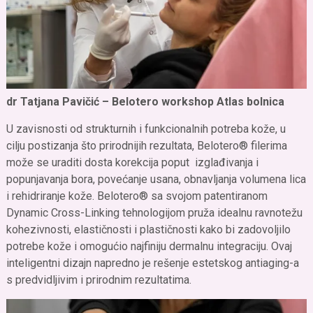
dr Tatjana Pavičić – Belotero workshop Atlas bolnica
U zavisnosti od strukturnih i funkcionalnih potreba kože, u
cilju postizanja što prirodnijih rezultata, Belotero® filerima
može se uraditi dosta korekcija poput izglađivanja i
popunjavanja bora, povećanje usana, obnavljanja volumena lica
i rehidriranje kože. Belotero® sa svojom patentiranom
Dynamic Cross-Linking tehnologijom pruža idealnu ravnotežu
kohezivnosti, elastičnosti i plastičnosti kako bi zadovoljilo
potrebe kože i omogućio najfiniju dermalnu integraciju. Ovaj
inteligentni dizajn napredno je rešenje estetskog antiaging-a
s predvidljivim i prirodnim rezultatima.