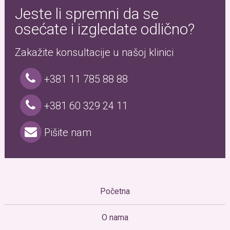
Jeste li spremni da se
osećate i izgledate odlično?
Zakažite konsultacije u našoj klinici
+381 11 785 88 88
+381 60 329 24 11
Pišite nam
Početna
O nama