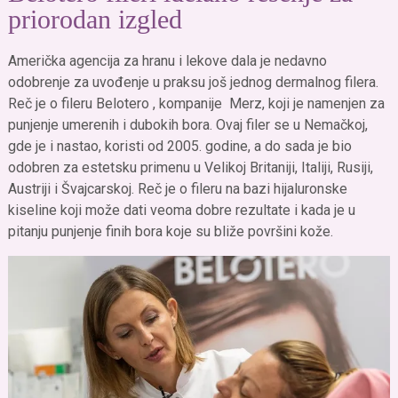
priorodan izgled
Američka agencija za hranu i lekove dala je nedavno
odobrenje za uvođenje u praksu još jednog dermalnog filera.
Reč je o fileru Belotero , kompanije Merz, koji je namenjen za
punjenje umerenih i dubokih bora. Ovaj filer se u Nemačkoj,
gde je i nastao, koristi od 2005. godine, a do sada je bio
odobren za estetsku primenu u Velikoj Britaniji, Italiji, Rusiji,
Austriji i Švajcarskoj. Reč je o fileru na bazi hijaluronske
kiseline koji može dati veoma dobre rezultate i kada je u
pitanju punjenje finih bora koje su bliže površini kože.