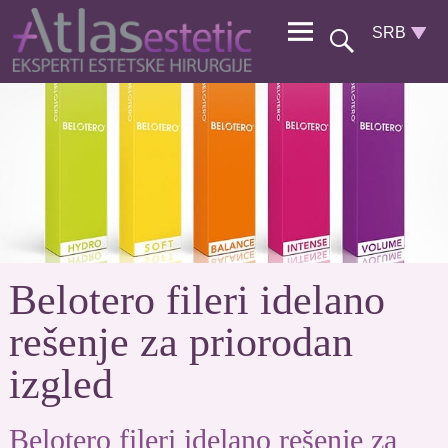
Belotero fileri idelano
rešenje za priorodan
izgled
Belotero fileri idelano rešenje za