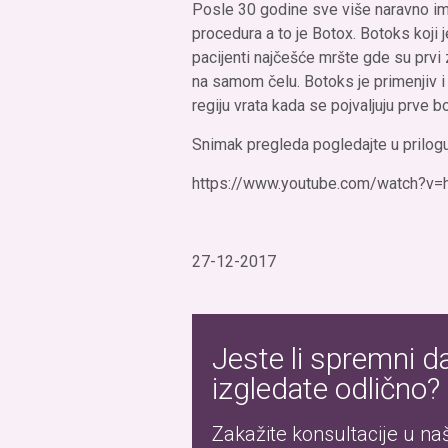
Posle 30 godine sve više naravno ima
procedura a to je Botox. Botoks koji j
pacijenti najčešće mršte gde su prvi z
na samom čelu. Botoks je primenjiv i 
regiju vrata kada se pojvaljuju prve b
Snimak pregleda pogledajte u prilogu
https://www.youtube.com/watch?v
27-12-2017
Jeste li spremni d
izgledate odlično?
Zakažite konsultacije u našo