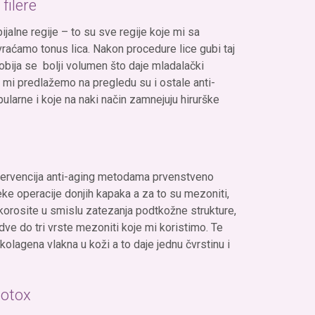
filere
ijalne regije – to su sve regije koje mi sa
vraćamo tonus lica. Nakon procedure lice gubi taj
obija se bolji volumen što daje mladalački
o mi predlažemo na pregledu su i ostale anti-
ularne i koje na naki način zamnejuju hirurške
tervencija anti-aging metodama prvenstveno
eke operacije donjih kapaka a za to su mezoniti,
 korosite u smislu zatezanja podtkožne strukture,
ve do tri vrste mezoniti koje mi koristimo. Te
kolagena vlakna u koži a to daje jednu čvrstinu i
botox