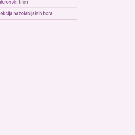
aluronski fileri
ekcija nazolabijalnih bora