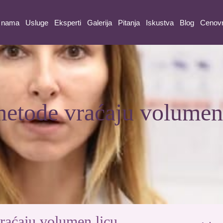
 nama
Usluge
Eksperti
Galerija
Pitanja
Iskustva
Blog
Cenov
etode vraćaju volumen
raćaju volumen licu