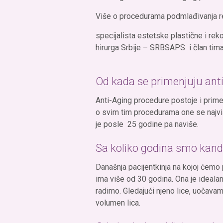
Više o procedurama podmlađivanja 
specijalista estetske plastične i reko
hirurga Srbije – SRBSAPS i član tima
Od kada se primenjuju ant
Anti-Aging procedure postoje i prim
o svim tim procedurama one se najvi
je posle 25 godine pa naviše.
Sa koliko godina smo kand
Današnja pacijentkinja na kojoj ćemo 
ima više od 30 godina. Ona je ideala
radimo. Gledajući njeno lice, uočava
volumen lica.