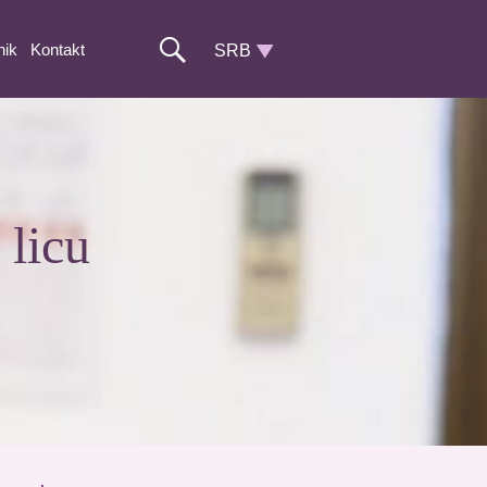
nik
Kontakt
 licu