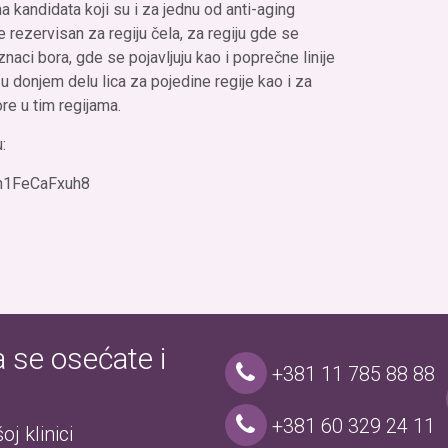
 kandidata koji su i za jednu od anti-aging
e rezervisan za regiju čela, za regiju gde se
naci bora, gde se pojavljuju kao i poprečne linije
u donjem delu lica za pojedine regije kao i za
ore u tim regijama.
:
=h1FeCaFxuh8
a se osećate i
+381 11 785 88 88
+381 60 329 24 11
j klinici