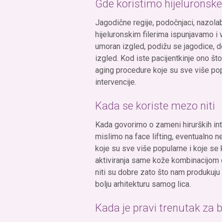
Gde koristimo hijeluronske 
Jagodične regije, podočnjaci, nazolab
hijeluronskim filerima ispunjavamo i 
umoran izgled, podižu se jagodice, d
izgled. Kod iste pacijentkinje ono št
aging procedure koje su sve više pop
intervencije.
Kada se koriste mezo niti
Kada govorimo o zameni hirurških in
mislimo na face lifting, eventualno n
koje su sve više popularne i koje se
aktiviranja same kože kombinacijom d
niti su dobre zato što nam produkuju 
bolju arhitekturu samog lica.
Kada je pravi trenutak za 