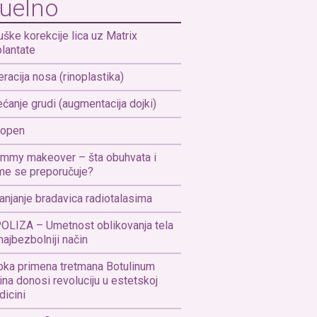
uelno
uške korekcije lica uz Matrix
lantate
racija nosa (rinoplastika)
ćanje grudi (augmentacija dojki)
yopen
mmy makeover – šta obuhvata i
me se preporučuje?
anjanje bradavica radiotalasima
OLIZA – Umetnost oblikovanja tela
najbezbolniji način
oka primena tretmana Botulinum
ina donosi revoluciju u estetskoj
icini