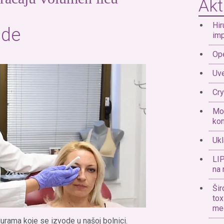
Akt
Hir
ode
imp
Ope
Uve
Cr
Mo
ko
Ukl
LIP
na 
Šir
tox
med
rama koje se izvode u našoj bolnici.