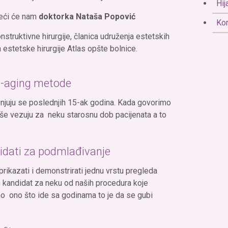
Hij
reći će nam
doktorka Nataša Popović
Kor
nstruktivne hirurgije, članica udruženja estetskih
 estetske hirurgije Atlas opšte bolnice.
i-aging metode
enjuju se poslednjih 15-ak godina. Kada govorimo
še vezuju za neku starosnu dob pacijenata a to
idati za podmlađivanje
prikazati i demonstrirati jednu vrstu pregleda
n kandidat za neku od naših procedura koje
mo ono što ide sa godinama to je da se gubi