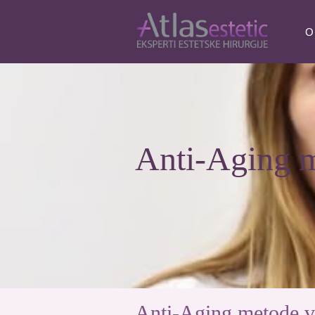
O
Anti-Aging m
Anti-Aging metode v